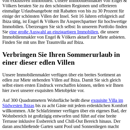
von exklusiven Immobilien. Unsere Immobilienmakler von Engel &
Völkers beraten Sie zu den schönsten Regionen und offerieren
einmalige Urlaubsangebote mit Rabatten von bis zu 30 Prozent für
einige der schönsten Villen der Insel. Seit 16 Jahren erfolgreich auf
Ibiza tätig, ist Engel & Völkers Ihr Ansprechpartner für hochwertige
Immobilien. Überzeugen Sie sich selbst: In unserem Portfolio finden
Sie
eine große Auswahl an einzigartigen Immobilien
, die unsere
Immobilienmakler von Engel & Völkers aktuell zur Miete anbieten.
Finden Sie mit uns Ihre Traumvilla auf Ibiza.
Verbringen Sie Ihren Sommerurlaub in
einer dieser edlen Villen
Unsere Immobilienmakler verfügen über ein breites Sortiment an
edlen zur Miete stehenden Villen auf Ibiza. Damit Sie sich gleich
selbst einen ersten Eindruck verschaffen können, stellen wir Ihnen
hier zwei unserer exquisiten Mietobjekte vor.
Auf 300 Quadratmetern Wohnfläche heißt diese
exquisite Villa im
Südwesten Ibizas
bis zu acht Gäste mit jedem erdenklichen Komfort
willkommen. Alle Schlafzimmer verfügen über ein eigenes Bad, der
Wohnbereich ist großzügig entworfen und führt auf eine breite
Terrasse inklusive Essbereich und Chill-Out Bereich hinaus. Der
daran anschließende Garten samt Pool und Sonnenliegen macht