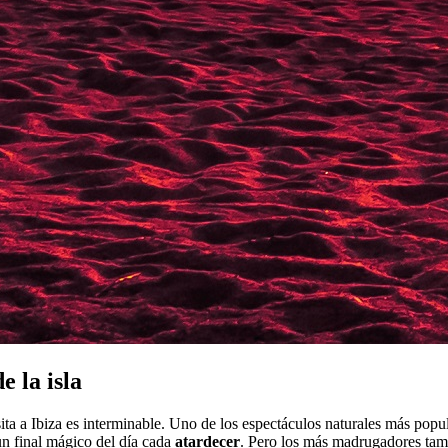
e la isla
ita a Ibiza es interminable. Uno de los espectáculos naturales más popula
 un final mágico del día cada
atardecer
. Pero los más madrugadores tam