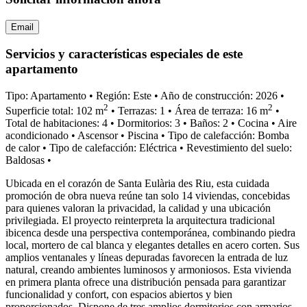
Email
Servicios y características especiales de este
apartamento
Tipo: Apartamento
•
Región: Este
•
Año de construcción: 2026
•
2
2
Superficie total: 102 m
•
Terrazas: 1
•
Área de terraza: 16 m
•
Total de habitaciones: 4
•
Dormitorios: 3
•
Baños: 2
•
Cocina
•
Aire
acondicionado
•
Ascensor
•
Piscina
•
Tipo de calefacción: Bomba
de calor
•
Tipo de calefacción: Eléctrica
•
Revestimiento del suelo:
Baldosas
•
Ubicada en el corazón de Santa Eulària des Riu, esta cuidada
promoción de obra nueva reúne tan solo 14 viviendas, concebidas
para quienes valoran la privacidad, la calidad y una ubicación
privilegiada. El proyecto reinterpreta la arquitectura tradicional
ibicenca desde una perspectiva contemporánea, combinando piedra
local, mortero de cal blanca y elegantes detalles en acero corten. Sus
amplios ventanales y líneas depuradas favorecen la entrada de luz
natural, creando ambientes luminosos y armoniosos. Esta vivienda
en primera planta ofrece una distribución pensada para garantizar
funcionalidad y confort, con espacios abiertos y bien
proporcionados. Dispone de tres amplios dormitorios con armarios