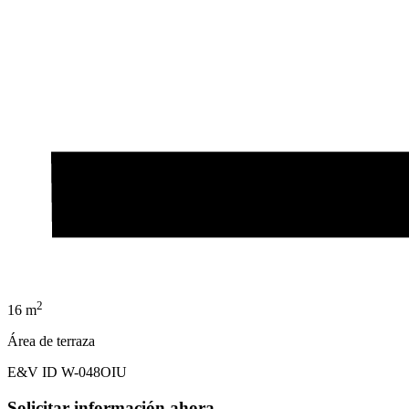
2
16 m
Área de terraza
E&V ID W-048OIU
Solicitar información ahora