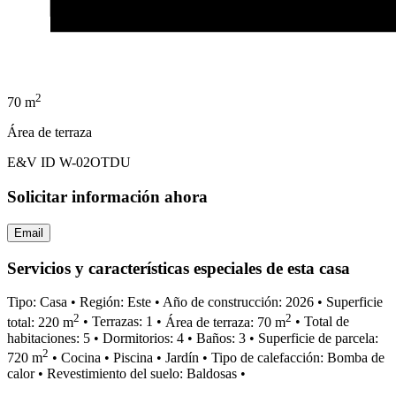
2
70 m
Área de terraza
E&V ID W-02OTDU
Solicitar información ahora
Email
Servicios y características especiales de esta casa
Tipo: Casa
•
Región: Este
•
Año de construcción: 2026
•
Superficie
2
2
total: 220 m
•
Terrazas: 1
•
Área de terraza: 70 m
•
Total de
habitaciones: 5
•
Dormitorios: 4
•
Baños: 3
•
Superficie de parcela:
2
720 m
•
Cocina
•
Piscina
•
Jardín
•
Tipo de calefacción: Bomba de
calor
•
Revestimiento del suelo: Baldosas
•