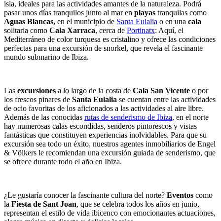
isla, ideales para las actividades amantes de la naturaleza. Podrá
pasar unos días tranquilos junto al mar en
playas
tranquilas como
Aguas Blancas,
en el municipio de
Santa Eulalia
o en una
cala
solitaria como
Cala Xarraca
, cerca de
Portinatx
: Aquí, el
Mediterráneo de color turquesa es cristalino y ofrece las condiciones
perfectas para una excursión de snorkel, que revela el fascinante
mundo submarino de Ibiza.
Las
excursiones
a lo largo de la costa de
Cala San Vicente
o por
los frescos pinares de
Santa Eulalia
se cuentan entre las actividades
de ocio favoritas de los aficionados a las actividades al aire libre.
Además de las conocidas
rutas de senderismo de Ibiza
, en el norte
hay numerosas calas escondidas, senderos pintorescos y vistas
fantásticas que constituyen experiencias inolvidables. Para que su
excursión sea todo un éxito, nuestros agentes inmobiliarios de Engel
& Völkers le recomiendan una excursión guiada de senderismo, que
se ofrece durante todo el año en Ibiza.
¿Le gustaría conocer la fascinante cultura del norte?
Eventos
como
la
Fiesta de Sant Joan
, que se celebra todos los años en junio,
representan el estilo de vida ibicenco con emocionantes actuaciones,