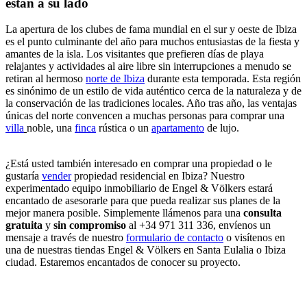
están a su lado
La apertura de los clubes de fama mundial en el sur y oeste de Ibiza
es el punto culminante del año para muchos entusiastas de la fiesta y
amantes de la isla. Los visitantes que prefieren días de playa
relajantes y actividades al aire libre sin interrupciones a menudo se
retiran al hermoso
norte de Ibiza
durante esta temporada. Esta región
es sinónimo de un estilo de vida auténtico cerca de la naturaleza y de
la conservación de las tradiciones locales. Año tras año, las ventajas
únicas del norte convencen a muchas personas para comprar una
villa
noble, una
finca
rústica o un
apartamento
de lujo.
¿Está usted también interesado en comprar una propiedad o le
gustaría
vender
propiedad residencial en Ibiza? Nuestro
experimentado equipo inmobiliario de Engel & Völkers estará
encantado de asesorarle para que pueda realizar sus planes de la
mejor manera posible. Simplemente llámenos para una
consulta
gratuita
y
sin compromiso
al +34 971 311 336, envíenos un
mensaje a través de nuestro
formulario de contacto
o visítenos en
una de nuestras tiendas Engel & Völkers en Santa Eulalia o Ibiza
ciudad. Estaremos encantados de conocer su proyecto.