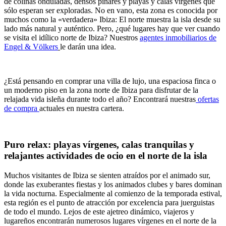
de colinas onduladas, densos pinares y playas y calas vírgenes que
sólo esperan ser exploradas. No en vano, esta zona es conocida por
muchos como la «verdadera» Ibiza: El norte muestra la isla desde su
lado más natural y auténtico. Pero, ¿qué lugares hay que ver cuando
se visita el idílico norte de Ibiza? Nuestros
agentes inmobiliarios de
Engel & Völkers
le darán una idea.
¿Está pensando en comprar una villa de lujo, una espaciosa finca o
un moderno piso en la zona norte de Ibiza para disfrutar de la
relajada vida isleña durante todo el año? Encontrará nuestras
ofertas
de compra
actuales en nuestra cartera.
Puro relax: playas vírgenes, calas tranquilas y
relajantes actividades de ocio en el norte de la isla
Muchos visitantes de Ibiza se sienten atraídos por el animado sur,
donde las exuberantes fiestas y los animados clubes y bares dominan
la vida nocturna. Especialmente al comienzo de la temporada estival,
esta región es el punto de atracción por excelencia para juerguistas
de todo el mundo. Lejos de este ajetreo dinámico, viajeros y
lugareños encontrarán numerosos lugares vírgenes en el norte de la