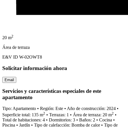
2
20 m
Área de terraza
E&V ID W-02OWT8
Solicitar información ahora
Email
Servicios y características especiales de este
apartamento
Tipo: Apartamento
•
Región: Este
•
Año de construcción: 2024
•
2
2
Superficie total: 135 m
•
Terrazas: 1
•
Área de terraza: 20 m
•
Total de habitaciones: 4
•
Dormitorios: 3
•
Baños: 2
•
Cocina
•
Piscina
•
Jardín
•
Tipo de calefacción: Bomba de calor
•
Tipo de