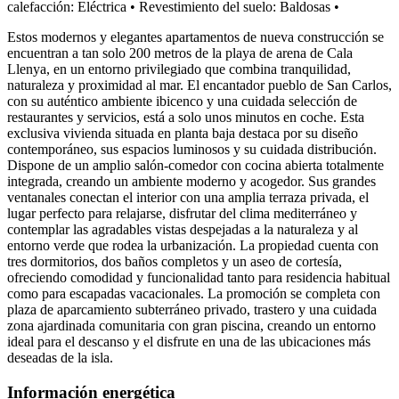
calefacción: Eléctrica
•
Revestimiento del suelo: Baldosas
•
Estos modernos y elegantes apartamentos de nueva construcción se
encuentran a tan solo 200 metros de la playa de arena de Cala
Llenya, en un entorno privilegiado que combina tranquilidad,
naturaleza y proximidad al mar. El encantador pueblo de San Carlos,
con su auténtico ambiente ibicenco y una cuidada selección de
restaurantes y servicios, está a solo unos minutos en coche. Esta
exclusiva vivienda situada en planta baja destaca por su diseño
contemporáneo, sus espacios luminosos y su cuidada distribución.
Dispone de un amplio salón-comedor con cocina abierta totalmente
integrada, creando un ambiente moderno y acogedor. Sus grandes
ventanales conectan el interior con una amplia terraza privada, el
lugar perfecto para relajarse, disfrutar del clima mediterráneo y
contemplar las agradables vistas despejadas a la naturaleza y al
entorno verde que rodea la urbanización. La propiedad cuenta con
tres dormitorios, dos baños completos y un aseo de cortesía,
ofreciendo comodidad y funcionalidad tanto para residencia habitual
como para escapadas vacacionales. La promoción se completa con
plaza de aparcamiento subterráneo privado, trastero y una cuidada
zona ajardinada comunitaria con gran piscina, creando un entorno
ideal para el descanso y el disfrute en una de las ubicaciones más
deseadas de la isla.
Información energética